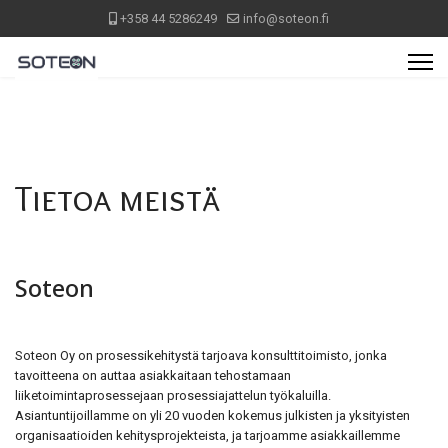
+358 44 5286249
info@soteon.fi
Tietoa meistä
Soteon
Soteon Oy on prosessikehitystä tarjoava konsulttitoimisto, jonka
tavoitteena on auttaa asiakkaitaan tehostamaan
liiketoimintaprosessejaan prosessiajattelun työkaluilla.
Asiantuntijoillamme on yli 20 vuoden kokemus julkisten ja yksityisten
organisaatioiden kehitysprojekteista, ja tarjoamme asiakkaillemme