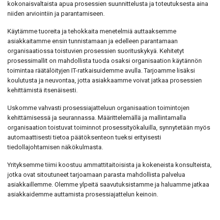
kokonaisvaltaista apua prosessien suunnittelusta ja toteutuksesta aina
niiden arviointiin ja parantamiseen.
Käytämme tuoreita ja tehokkaita menetelmiä auttaaksemme
asiakkaitamme ensin tunnistamaan ja edelleen parantamaan
organisaatiossa toistuvien prosessien suorituskykyä. Kehitetyt
prosessimallit on mahdollista tuoda osaksi organisaation käytännön
toimintaa räätälöityjen IT-ratkaisuidemme avulla. Tarjoamme lisäksi
koulutusta ja neuvontaa, jotta asiakkaamme voivat jatkaa prosessien
kehittämistä itsenäisesti.
Uskomme vahvasti prosessiajatteluun organisaation toimintojen
kehittämisessä ja seurannassa. Määrittelemällä ja mallintamalla
organisaation toistuvat toiminnot prosessityökaluilla, synnytetään myös
automaattisesti tietoa päätöksenteon tueksi erityisesti
tiedollajohtamisen näkökulmasta.
Yrityksemme tiimi koostuu ammattitaitoisista ja kokeneista konsulteista,
jotka ovat sitoutuneet tarjoamaan parasta mahdollista palvelua
asiakkaillemme. Olemme ylpeitä saavutuksistamme ja haluamme jatkaa
asiakkaidemme auttamista prosessiajattelun keinoin.